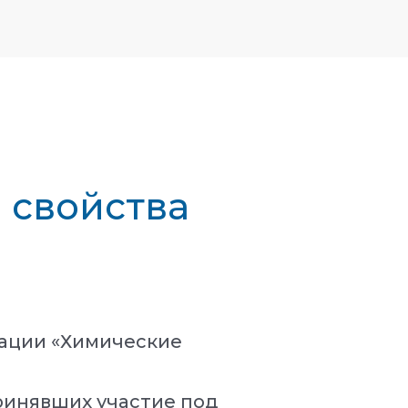
 свойства
нации «Химические
ринявших участие под