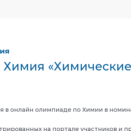
тия
- Химия «Химические
ия в онлайн олимпиаде по Химии в номи
трированных на портале участников и п