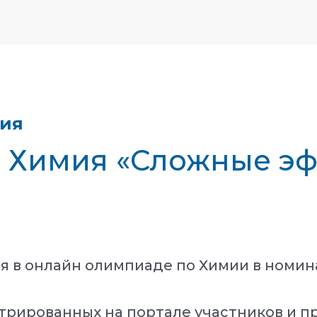
тия
 - Химия «Сложные э
ия в онлайн олимпиаде по Химии в номи
трированных на портале участников и п