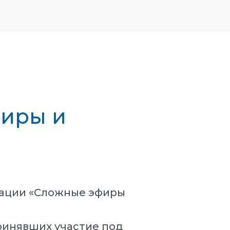
фиры и
нации «Сложные эфиры
ринявших участие под