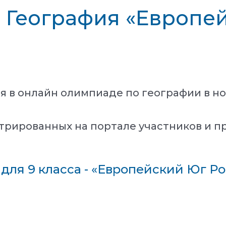
- География «Европе
ия в онлайн олимпиаде по географии в 
трированных на портале участников и п
 для 9 класса - «Европейский Юг Р