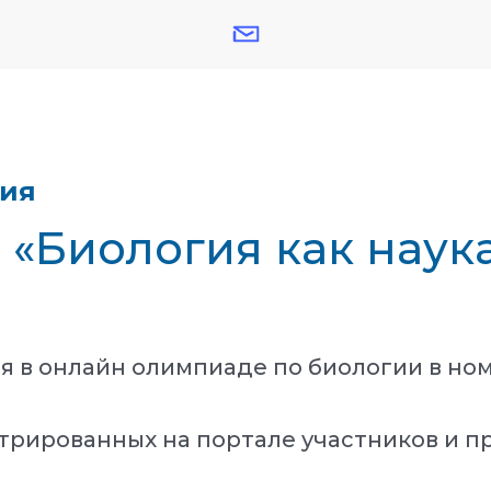
тия
- «Биология как наук
я в онлайн олимпиаде по биологии в но
трированных на портале участников и п