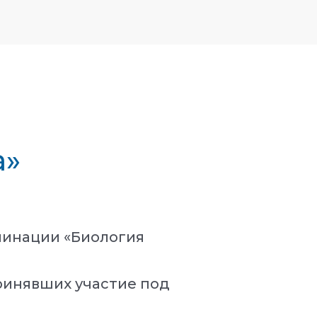
а»
минации «Биология
ринявших участие под