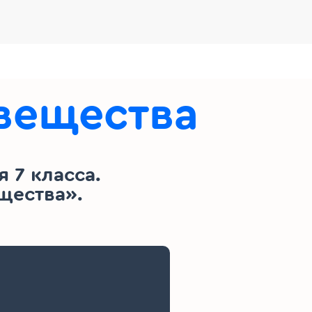
 вещества
 7 класса.
щества».