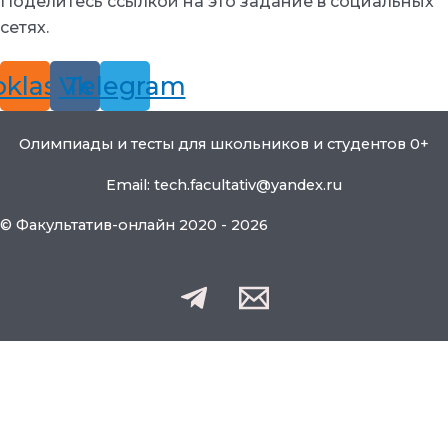
Поделитесь ссылкой на это задание в социальных
сетях.
klassniki
Vk
Telegram
Олимпиады и тесты для школьников и студентов 0+
Email: tech.facultativ@yandex.ru
© Факультатив-онлайн 2020 - 2026