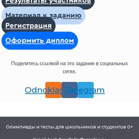
Результаты участников
Материал к заданию
Регистрация
Оформить диплом
Поделитесь ссылкой на это задание в социальных
сетях.
Odnoklassniki
Vk
Telegram
Олимпиады и тесты для школьников и студентов 0+