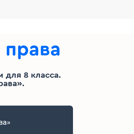
 права
 для 8 класса.
рава».
ва»