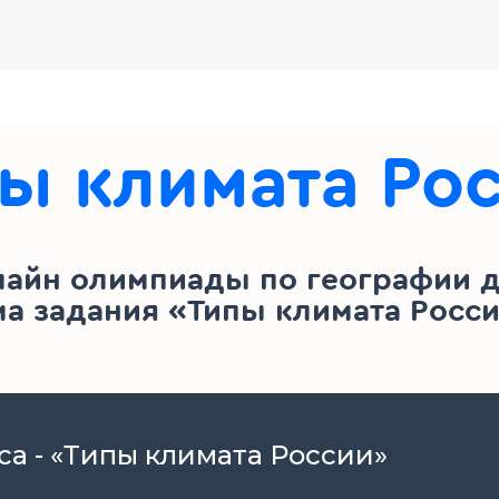
ы климата Ро
лайн олимпиады по географии дл
ма задания «Типы климата Росси
са - «Типы климата России»