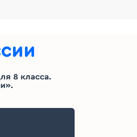
ссии
я 8 класса.
и».