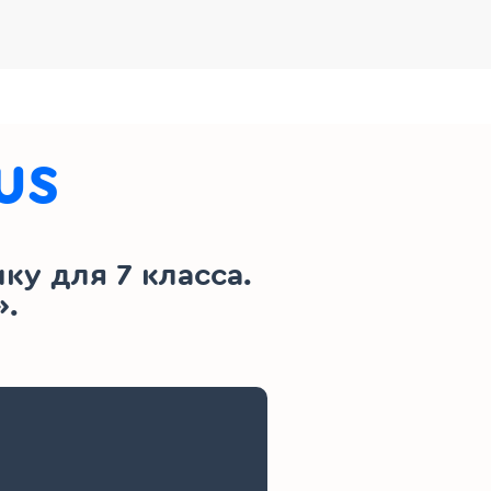
us
у для 7 класса.
».