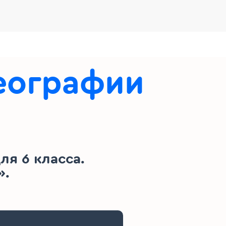
географии
я 6 класса.
».