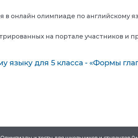
 в онлайн олимпиаде по английскому язы
трированных на портале участников и п
у языку для 5 класса - «Формы гла
Олимпиады и тесты для школьников и студентов 0+