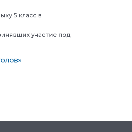
ку 5 класс в
ринявших участие под
голов»