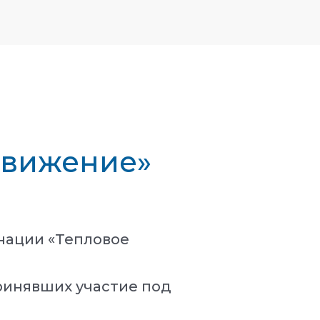
движение»
нации «Тепловое
ринявших участие под