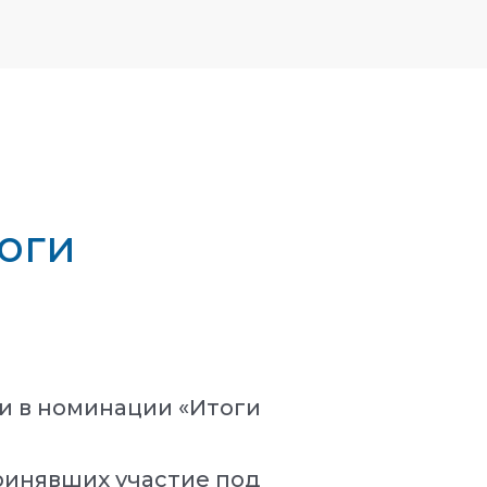
тоги
и в номинации «Итоги
ринявших участие под