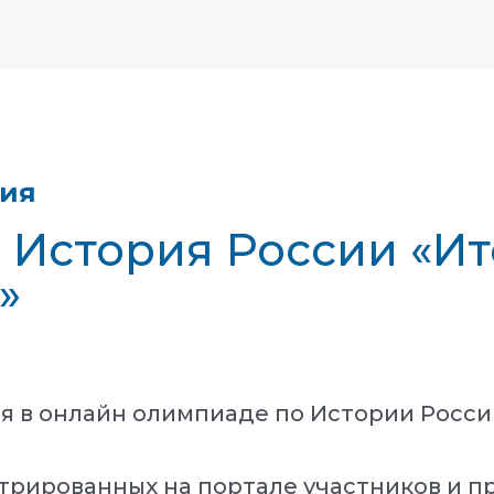
тия
- История России «И
»
я в онлайн олимпиаде по Истории Росси
трированных на портале участников и п