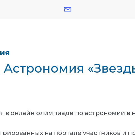
тия
- Астрономия «Звезд
я в онлайн олимпиаде по астрономии в 
трированных на портале участников и п