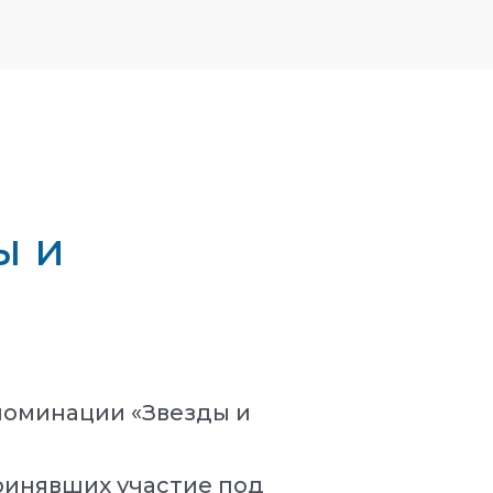
ы и
номинации «Звезды и
ринявших участие под