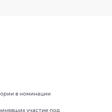
тории в номинации
ринявших участие под