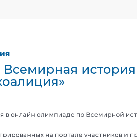
тия
- Всемирная история
коалиция»
ия в онлайн олимпиаде по Всемирной ис
трированных на портале участников и п