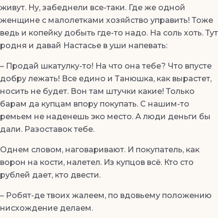
живут. Ну, забеднели все-таки. Где же одной
женщине с малолетками хозяйство управить! Тоже
ведь и копейку добыть где-то надо. На соль хоть. Тут
родня и давай Настасье в уши напевать:
– Продай шкатулку-то! На что она тебе? Что впусте
добру лежать! Все едино и Танюшка, как вырастет,
носить не будет. Вон там штучки какие! Только
барам да купцам впору покупать. С нашим-то
ремьем не наденешь эко место. А люди деньги бы
дали. Разоставок тебе.
Однем словом, наговаривают. И покупатель, как
ворон на кости, налетел. Из купцов всё. Кто сто
рублей дает, кто двести.
– Робят-де твоих жалеем, по вдовьему положению
нисхождение делаем.