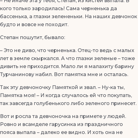
– Не иначе эта у тебя, Степан, из кистей выпала. В
кого только зародилась! Сама черненька да
бассенька, а глазки зелененьки. На наших девчонок
будто и вовсе не походит.
Степан пошутит, бывало:
– Это не диво, что черненька. Отец-то ведь с малых
лет в земле скыркался. А что глазки зеленые – тоже
дивить не приходится. Мало ли я малахиту барину
Турчанинову набил. Вот памятка мне и осталась.
Так эту девчоночку Памяткой и звал. – Ну-ка ты,
Памятка моя! – И когда случалось ей что покупать,
так завсегда голубенького либо зеленого принесет.
Вот и росла та девчоночка на примете у людей.
Ровно и всамделе гарусинка из праздничного
пояса выпала – далеко ее видно. И хоть она не