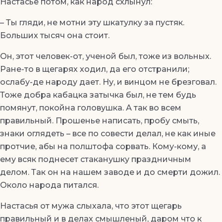
Настасье потом, как народ схлынул:
– Ты гляди, не мотни эту шкатулку за пустяк.
Больших тысяч она стоит.
Он, этот человек-от, ученой был, тоже из вольных.
Ране-то в щегарях ходил, да его отстранили;
ослабу-де народу дает. Ну, и винцом не брезговал.
Тоже добра кабацка затычка был, не тем будь
помянут, покойна головушка. А так во всем
правильный. Прошенье написать, пробу смыть,
знаки оглядеть – все по совести делал, не как иные
протчие, абы на полштофа сорвать. Кому-кому, а
ему всяк поднесет стаканушку праздничным
делом. Так он на нашем заводе и до смерти дожил.
Около народа питался.
Настасья от мужа слыхала, что этот щегарь
правильный и в делах смышленый, даром что к