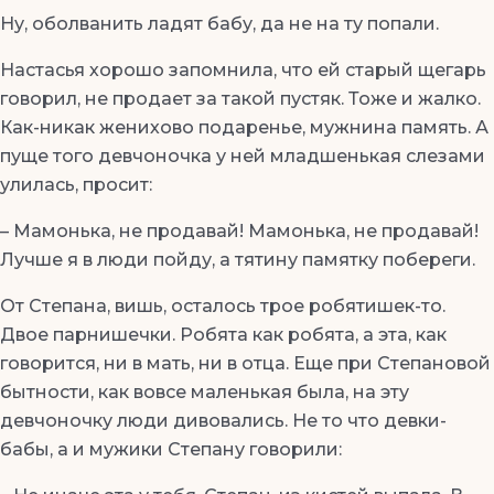
Ну, оболванить ладят бабу, да не на ту попали.
Настасья хорошо запомнила, что ей старый щегарь
говорил, не продает за такой пустяк. Тоже и жалко.
Как-никак женихово подаренье, мужнина память. А
пуще того девчоночка у ней младшенькая слезами
улилась, просит:
– Мамонька, не продавай! Мамонька, не продавай!
Лучше я в люди пойду, а тятину памятку побереги.
От Степана, вишь, осталось трое робятишек-то.
Двое парнишечки. Робята как робята, а эта, как
говорится, ни в мать, ни в отца. Еще при Степановой
бытности, как вовсе маленькая была, на эту
девчоночку люди дивовались. Не то что девки-
бабы, а и мужики Степану говорили: