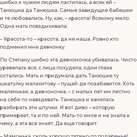
шибко к чужим людям ластилась, а всяк ей –
Танюшка да Танюшка. Самые завидущие бабешки
и те любовались. Ну, как, – красота! Всякому мило.
Одна мать повздыхивала:
– Красота-то – красота, да не наша. Ровно кто
подменил мне девчонку.
По Степану шибко эта девчоночка убивалась. Чисто
уревелась вся, с лица похудела, одни глаза
остались. Мать и придумала дать Танюшке ту
шкатулку малахитову – пущай-де позабавится. Хоть
маленькая, а девчоночка, – с малых лет им лестно
на себя-то навздевать. Танюшка и занялась
разбирать эти штучки. И вот диво – которую
примеряет, та и по ней. Мать-то иное и не знала к
чему, а эта все знает. Да еще говорит:
– Мамонька, сколь хорошо тятино-то подаренье!