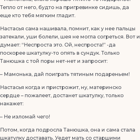
Тепло от него, будто на пригревинке сидишь, да
еще кто тебя мягким гладит.
Настасья сама нашивала, помнит, как у нее пальцы
затекали, уши болели, шея не могла согреться. Вот и
думает: “Неспроста это. Ой, неспроста!” -да
поскорее шкатулку-то опять в сундук. Только
Танюшка с той поры нет-нет и запросит:
– Мамонька, дай поиграть тятиным подареньем!
Настасья когда и пристрожит, ну, материнско
сердце – пожалеет, достанет шкатулку, только
накажет:
– Не изломай чего!
Потом, когда подросла Танюшка, она и сама стала
шкатулку доставать. Уедет мать со старшими