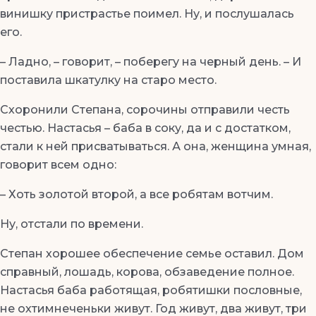
винишку пристрастье поимел. Ну, и послушалась
его.
– Ладно, – говорит, – поберегу на черный день. – И
поставила шкатулку на старо место.
Схоронили Степана, сорочины отправили честь
честью. Настасья – баба в соку, да и с достатком,
стали к ней присватываться. А она, женщина умная,
говорит всем одно:
– Хоть золотой второй, а все робятам вотчим.
Ну, отстали по времени.
Степан хорошее обеспечение семье оставил. Дом
справный, лошадь, корова, обзаведение полное.
Настасья баба работящая, робятишки пословные,
не охтимнеченьки живут. Год живут, два живут, три