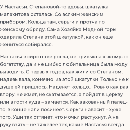
У Настасьи, Степановой-то вдовы, шкатулка
малахитова осталась. Со всяким женским
прибором. Кольца там, серьги и протча по
женскому обряду. Сама Хозяйка Медной горы
одарила Степана этой шкатулкой, как он еще
жениться собирался.
Настасья в сиротстве росла, не привыкла к экому-то
богатству, да и не шибко любительница была моду
выводить. С первых годов, как жили со Степаном,
надевывала, конечно, из этой шкатулки. Только не к
душе ей пришлось. Наденет кольцо… Ровно как раз
впору, не жмет, не скатывается, а пойдет в церкву
или в гости куда – замается. Как закованный палец-
то, в конце нали посинеет. Серьги навесит – хуже
того. Уши так оттянет, что мочки распухнут. А на
руку взять – не тяжелее тех, какие Настасья всегда