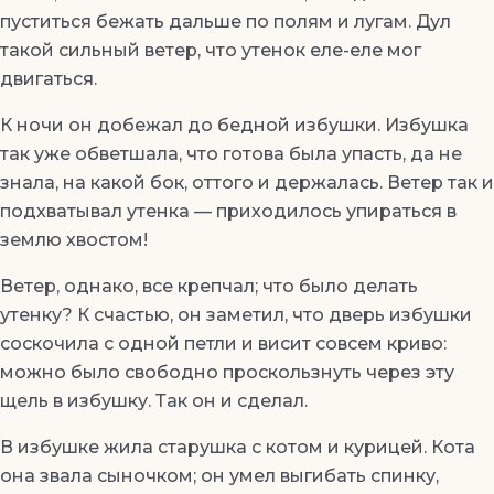
пуститься бежать дальше по полям и лугам. Дул
такой сильный ветер, что утенок еле-еле мог
двигаться.
К ночи он добежал до бедной избушки. Избушка
так уже обветшала, что готова была упасть, да не
знала, на какой бок, оттого и держалась. Ветер так и
подхватывал утенка — приходилось упираться в
землю хвостом!
Ветер, однако, все крепчал; что было делать
утенку? К счастью, он заметил, что дверь избушки
соскочила с одной петли и висит совсем криво:
можно было свободно проскользнуть через эту
щель в избушку. Так он и сделал.
В избушке жила старушка с котом и курицей. Кота
она звала сыночком; он умел выгибать спинку,