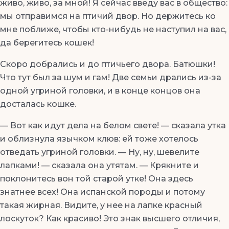
живо, живо, за мной! Я сейчас введу вас в общество:
мы отправимся на птичий двор. Но держитесь ко
мне поближе, чтобы кто-нибудь не наступил на вас,
да берегитесь кошек!
Скоро добрались и до птичьего двора. Батюшки!
Что тут был за шум и гам! Две семьи дрались из-за
одной угриной головки, и в конце концов она
досталась кошке.
— Вот как идут дела на белом свете! — сказала утка
и облизнула язычком клюв: ей тоже хотелось
отведать угриной головки. — Ну, ну, шевелите
лапками! — сказала она утятам. — Крякните и
поклонитесь вон той старой утке! Она здесь
знатнее всех! Она испанской породы и потому
такая жирная. Видите, у нее на лапке красный
лоскуток? Как красиво! Это знак высшего отличия,