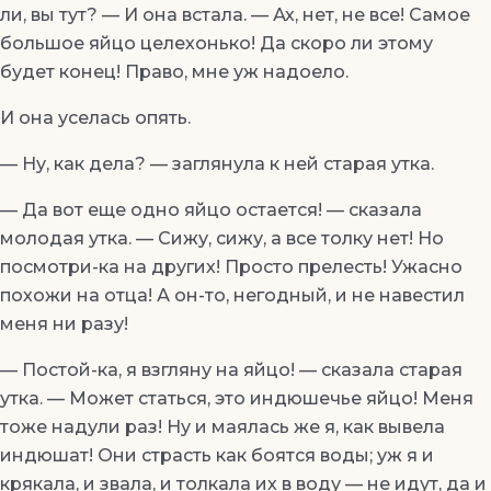
ли, вы тут? — И она встала. — Ах, нет, не все! Самое
большое яйцо целехонько! Да скоро ли этому
будет конец! Право, мне уж надоело.
И она уселась опять.
— Ну, как дела? — заглянула к ней старая утка.
— Да вот еще одно яйцо остается! — сказала
молодая утка. — Сижу, сижу, а все толку нет! Но
посмотри-ка на других! Просто прелесть! Ужасно
похожи на отца! А он-то, негодный, и не навестил
меня ни разу!
— Постой-ка, я взгляну на яйцо! — сказала старая
утка. — Может статься, это индюшечье яйцо! Меня
тоже надули раз! Ну и маялась же я, как вывела
индюшат! Они страсть как боятся воды; уж я и
крякала, и звала, и толкала их в воду — не идут, да и