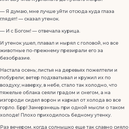
— Я думаю, мне лучше уйти отсюда куда глаза
глядят! — сказал утенок.
— И с Богом! — отвечала курица.
И утенок ушел, плавал и нырял с головой, но все
животные по-прежнему презирали его за
безобразие.
Настала осень; листья на деревьях пожелтели и
побурели; ветер подхватывал и кружил их по
воздуху; наверху, в небе, стало так холодно, что
тяжелые облака сеяли градом и снегом, а на
изгороди сидел ворон и каркал от холода во все
горло. Брр! Замерзнешь при одной мысли о таком
холоде! Плохо приходилось бедному утенку.
Раз вечером, когда солнышко еще так славно сияло