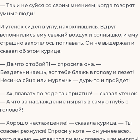
— Так и не суйся со своим мнением, когда говорят
умные люди!
И утенок сидел в углу, нахохлившись. Вдруг
вспомнились ему свежий воздух и солнышко, и ему
страшно захотелось поплавать. Он не выдержал и
сказал об этом курице.
— Да что с тобой?! — спросила она. —
Бездельничаешь, вот тебе блажь в голову и лезет!
Неси-ка яйца или мурлычь — дурь-то и пройдет!
— Ах, плавать по воде так приятно! — сказал утенок.
— А что за наслаждение нырять в самую глубь с
головой!
— Хорошо наслаждение! — сказала курица. — Ты
совсем рехнулся! Спроси у кота — он умнее всех,
кого я знаю, — нравится ли ему плавать или нырять!