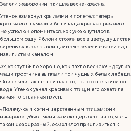
Запели жаворонки, пришла весна-красна.
Утенок взмахнул крыльями и полетел; теперь
крылья его шумели и были куда крепче прежнего.
Не успел он опомниться, как уже очутился в
большом саду. Яблони стояли все в цвету, душистая
сирень склоняла свои длинные зеленые ветви над
извилистым каналом.
Ах, как тут было хорошо, как пахло весною! Вдруг из
чащи тростника выплыли три чудных белых лебедя.
Они плыли так легко и плавно, точно скользили по
воде. Утенок узнал красивых птиц, и его охватила
какая-то странная грусть.
«Полечу-ка я к этим царственным птицам; они,
наверное, убьют меня за мою дерзость, за то, что я,
такой безобразный, осмелился приблизиться к