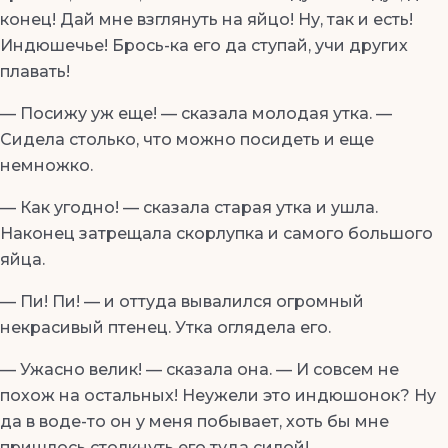
конец! Дай мне взглянуть на яйцо! Ну, так и есть!
Индюшечье! Брось-ка его да ступай, учи других
плавать!
— Посижу уж еще! — сказала молодая утка. —
Сидела столько, что можно посидеть и еще
немножко.
— Как угодно! — сказала старая утка и ушла.
Наконец затрещала скорлупка и самого большого
яйца.
— Пи! Пи! — и оттуда вывалился огромный
некрасивый птенец. Утка оглядела его.
— Ужасно велик! — сказала она. — И совсем не
похож на остальных! Неужели это индюшонок? Ну
да в воде-то он у меня побывает, хоть бы мне
пришлось столкнуть его туда силой!