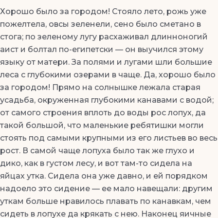
Хорошо было за городом! Стояло лето, рожь уже
пожелтела, овсы зеленели, сено было сметано в
стога; по зеленому лугу расхаживал длинноногий
аист и болтал по-египетски — он выучился этому
языку от матери. За полями и лугами шли большие
леса с глубокими озерами в чаще. Да, хорошо было
за городом! Прямо на солнышке лежала старая
усадьба, окруженная глубокими канавами с водой;
от самого строения вплоть до воды рос лопух, да
такой большой, что маленькие ребятишки могли
стоять под самыми крупными из его листьев во весь
рост. В самой чаще лопуха было так же глухо и
дико, как в густом лесу, и вот там-то сидела на
яйцах утка. Сидела она уже давно, и ей порядком
надоело это сидение — ее мало навещали: другим
уткам больше нравилось плавать по канавкам, чем
сидеть в лопухе да крякать с нею. Наконец яичные