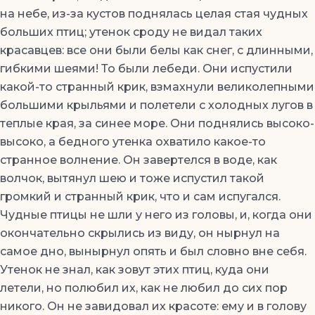
на небе, из-за кустов поднялась целая стая чудных
больших птиц; утенок сроду не видал таких
красавцев: все они были белы как снег, с длинными,
гибкими шеями! То были лебеди. Они испустили
какой-то странный крик, взмахнули великолепными
большими крыльями и полетели с холодных лугов в
теплые края, за синее море. Они поднялись высоко-
высоко, а бедного утенка охватило какое-то
странное волнение. Он завертелся в воде, как
волчок, вытянул шею и тоже испустил такой
громкий и странный крик, что и сам испугался.
Чудные птицы не шли у него из головы, и, когда они
окончательно скрылись из виду, он нырнул на
самое дно, вынырнул опять и был словно вне себя.
Утенок не знал, как зовут этих птиц, куда они
летели, но полюбил их, как не любил до сих пор
никого. Он не завидовал их красоте: ему и в голову