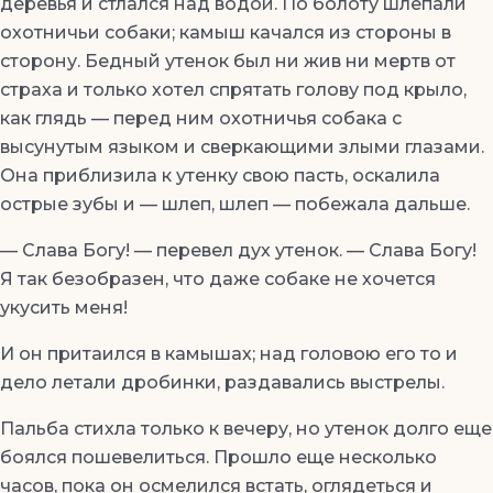
деревья и стлался над водой. По болоту шлепали
охотничьи собаки; камыш качался из стороны в
сторону. Бедный утенок был ни жив ни мертв от
страха и только хотел спрятать голову под крыло,
как глядь — перед ним охотничья собака с
высунутым языком и сверкающими злыми глазами.
Она приблизила к утенку свою пасть, оскалила
острые зубы и — шлеп, шлеп — побежала дальше.
— Слава Богу! — перевел дух утенок. — Слава Богу!
Я так безобразен, что даже собаке не хочется
укусить меня!
И он притаился в камышах; над головою его то и
дело летали дробинки, раздавались выстрелы.
Пальба стихла только к вечеру, но утенок долго еще
боялся пошевелиться. Прошло еще несколько
часов, пока он осмелился встать, оглядеться и