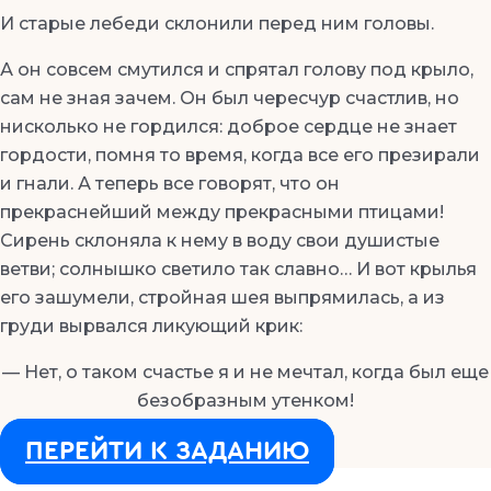
И старые лебеди склонили перед ним головы.
А он совсем смутился и спрятал голову под крыло,
сам не зная зачем. Он был чересчур счастлив, но
нисколько не гордился: доброе сердце не знает
гордости, помня то время, когда все его презирали
и гнали. А теперь все говорят, что он
прекраснейший между прекрасными птицами!
Сирень склоняла к нему в воду свои душистые
ветви; солнышко светило так славно… И вот крылья
его зашумели, стройная шея выпрямилась, а из
груди вырвался ликующий крик:
— Нет, о таком счастье я и не мечтал, когда был еще
безобразным утенком!
ПЕРЕЙТИ К ЗАДАНИЮ