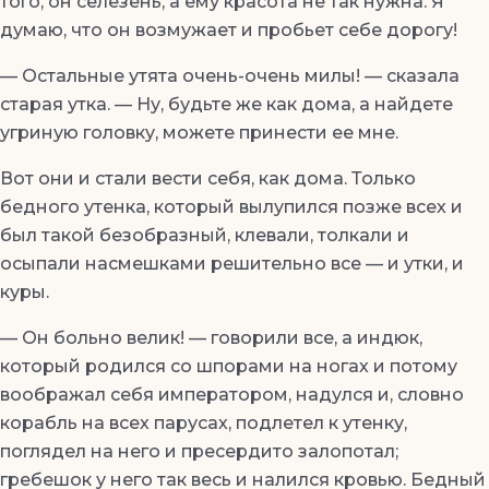
того, он селезень, а ему красота не так нужна. Я
думаю, что он возмужает и пробьет себе дорогу!
— Остальные утята очень-очень милы! — сказала
старая утка. — Ну, будьте же как дома, а найдете
угриную головку, можете принести ее мне.
Вот они и стали вести себя, как дома. Только
бедного утенка, который вылупился позже всех и
был такой безобразный, клевали, толкали и
осыпали насмешками решительно все — и утки, и
куры.
— Он больно велик! — говорили все, а индюк,
который родился со шпорами на ногах и потому
воображал себя императором, надулся и, словно
корабль на всех парусах, подлетел к утенку,
поглядел на него и пресердито залопотал;
гребешок у него так весь и налился кровью. Бедный