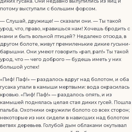
диких гусака. Они недавно вылупились из яиц и
потому выступали с большим форсом.
— Слушай, дружище! — сказали они. — Ты такой
урод, что, право, нравишься нам! Хочешь бродить с
нами и быть вольной птицей? Недалеко отсюда, в
другом болоте, живут премиленькие дикие гусыни-
барышни. Они умеют говорить «рап, рап!» Ты такой
урод, что — чего доброго — будешь иметь у них
большой успех!
«Пиф! Паф!» — раздалось вдруг над болотом, и оба
гусака упали в камыши мертвыми: вода окрасилась
кровью. «Пиф! Паф!» — раздалось опять, и из
камышей поднялась целая стая диких гусей. Пошла
пальба. Охотники окружили болото со всех сторон;
некоторые из них сидели в нависших над болотом
ветвях деревьев. Голубой дым облаками окутывал