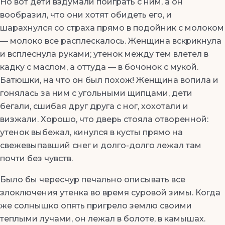
Но вот дети вздумали поиграть с ним, а он
вообразил, что они хотят обидеть его, и
шарахнулся со страха прямо в подойник с молоком
— молоко все расплескалось. Женщина вскрикнула
и всплеснула руками; утенок между тем влетел в
кадку с маслом, а оттуда — в бочонок с мукой.
Батюшки, на что он был похож! Женщина вопила и
гонялась за ним с угольными щипцами, дети
бегали, сшибая друг друга с ног, хохотали и
визжали. Хорошо, что дверь стояла отворенной:
утенок выбежал, кинулся в кусты прямо на
свежевыпавший снег и долго-долго лежал там
почти без чувств.
Было бы чересчур печально описывать все
злоключения утенка во время суровой зимы. Когда
же солнышко опять пригрело землю своими
теплыми лучами, он лежал в болоте, в камышах.