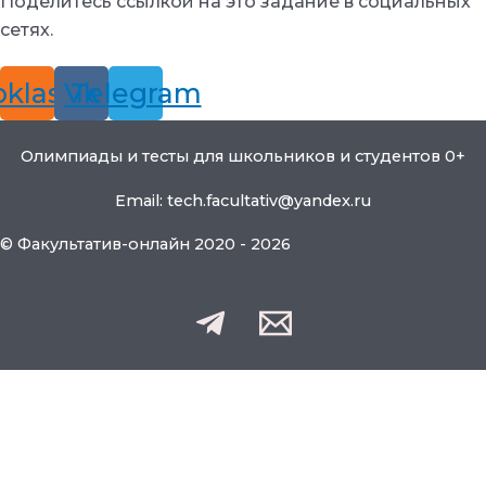
Поделитесь ссылкой на это задание в социальных
сетях.
klassniki
Vk
Telegram
Олимпиады и тесты для школьников и студентов 0+
Email: tech.facultativ@yandex.ru
© Факультатив-онлайн 2020 - 2026